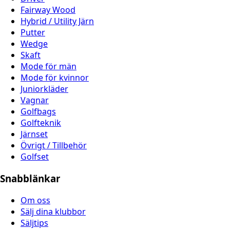
Fairway Wood
Hybrid / Utility Järn
Putter
Wedge
Skaft
Mode för män
Mode för kvinnor
Juniorkläder
Vagnar
Golfbags
Golfteknik
Järnset
Övrigt / Tillbehör
Golfset
Snabblänkar
Om oss
Sälj dina klubbor
Säljtips