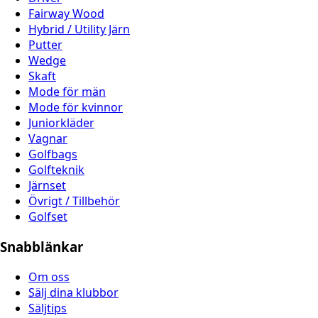
Fairway Wood
Hybrid / Utility Järn
Putter
Wedge
Skaft
Mode för män
Mode för kvinnor
Juniorkläder
Vagnar
Golfbags
Golfteknik
Järnset
Övrigt / Tillbehör
Golfset
Snabblänkar
Om oss
Sälj dina klubbor
Säljtips