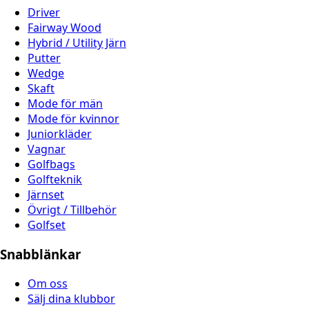
Driver
Fairway Wood
Hybrid / Utility Järn
Putter
Wedge
Skaft
Mode för män
Mode för kvinnor
Juniorkläder
Vagnar
Golfbags
Golfteknik
Järnset
Övrigt / Tillbehör
Golfset
Snabblänkar
Om oss
Sälj dina klubbor