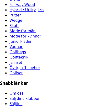
Fairway Wood
Hybrid / Utility Järn
Putter
Wedge
Skaft
Mode för män
Mode för kvinnor
Juniorkläder
Vagnar
Golfbags
Golfteknik
Järnset
Övrigt / Tillbehör
Golfset
Snabblänkar
Om oss
Sälj dina klubbor
Säljtips