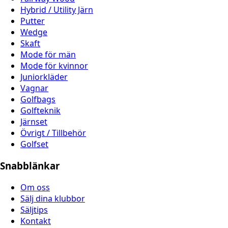
Hybrid / Utility Järn
Putter
Wedge
Skaft
Mode för män
Mode för kvinnor
Juniorkläder
Vagnar
Golfbags
Golfteknik
Järnset
Övrigt / Tillbehör
Golfset
Snabblänkar
Om oss
Sälj dina klubbor
Säljtips
Kontakt