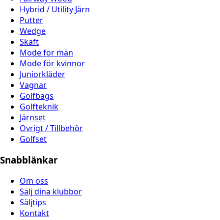
Hybrid / Utility Järn
Putter
Wedge
Skaft
Mode för män
Mode för kvinnor
Juniorkläder
Vagnar
Golfbags
Golfteknik
Järnset
Övrigt / Tillbehör
Golfset
Snabblänkar
Om oss
Sälj dina klubbor
Säljtips
Kontakt