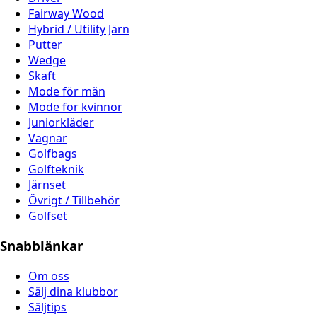
Fairway Wood
Hybrid / Utility Järn
Putter
Wedge
Skaft
Mode för män
Mode för kvinnor
Juniorkläder
Vagnar
Golfbags
Golfteknik
Järnset
Övrigt / Tillbehör
Golfset
Snabblänkar
Om oss
Sälj dina klubbor
Säljtips