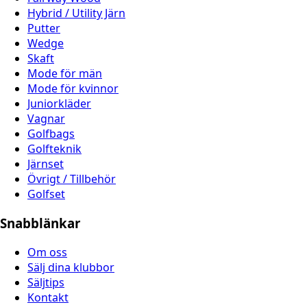
Hybrid / Utility Järn
Putter
Wedge
Skaft
Mode för män
Mode för kvinnor
Juniorkläder
Vagnar
Golfbags
Golfteknik
Järnset
Övrigt / Tillbehör
Golfset
Snabblänkar
Om oss
Sälj dina klubbor
Säljtips
Kontakt