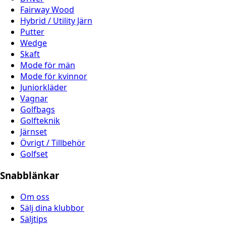
Fairway Wood
Hybrid / Utility Järn
Putter
Wedge
Skaft
Mode för män
Mode för kvinnor
Juniorkläder
Vagnar
Golfbags
Golfteknik
Järnset
Övrigt / Tillbehör
Golfset
Snabblänkar
Om oss
Sälj dina klubbor
Säljtips