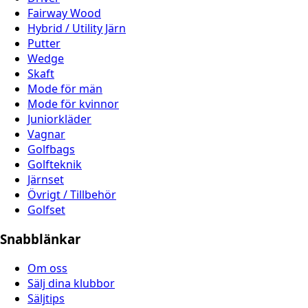
Fairway Wood
Hybrid / Utility Järn
Putter
Wedge
Skaft
Mode för män
Mode för kvinnor
Juniorkläder
Vagnar
Golfbags
Golfteknik
Järnset
Övrigt / Tillbehör
Golfset
Snabblänkar
Om oss
Sälj dina klubbor
Säljtips