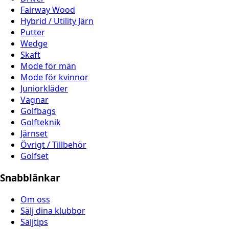
Fairway Wood
Hybrid / Utility Järn
Putter
Wedge
Skaft
Mode för män
Mode för kvinnor
Juniorkläder
Vagnar
Golfbags
Golfteknik
Järnset
Övrigt / Tillbehör
Golfset
Snabblänkar
Om oss
Sälj dina klubbor
Säljtips