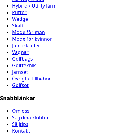
Hybrid / Utility Järn
Putter
Wedge
Skaft
Mode för män
Mode för kvinnor
Juniorkläder
Vagnar
Golfbags
Golfteknik
Järnset
Övrigt / Tillbehör
Golfset
Snabblänkar
Om oss
Sälj dina klubbor
Säljtips
Kontakt