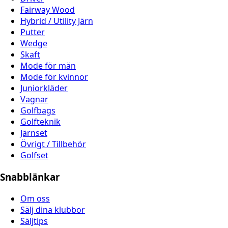
Fairway Wood
Hybrid / Utility Järn
Putter
Wedge
Skaft
Mode för män
Mode för kvinnor
Juniorkläder
Vagnar
Golfbags
Golfteknik
Järnset
Övrigt / Tillbehör
Golfset
Snabblänkar
Om oss
Sälj dina klubbor
Säljtips