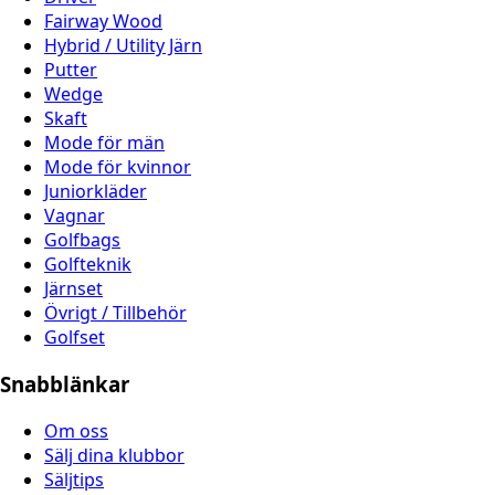
Fairway Wood
Hybrid / Utility Järn
Putter
Wedge
Skaft
Mode för män
Mode för kvinnor
Juniorkläder
Vagnar
Golfbags
Golfteknik
Järnset
Övrigt / Tillbehör
Golfset
Snabblänkar
Om oss
Sälj dina klubbor
Säljtips